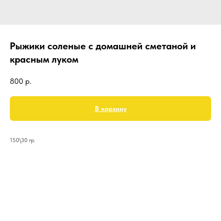
Рыжики соленые с домашней сметаной и
красным луком
800
р.
В корзину
150\30 гр.