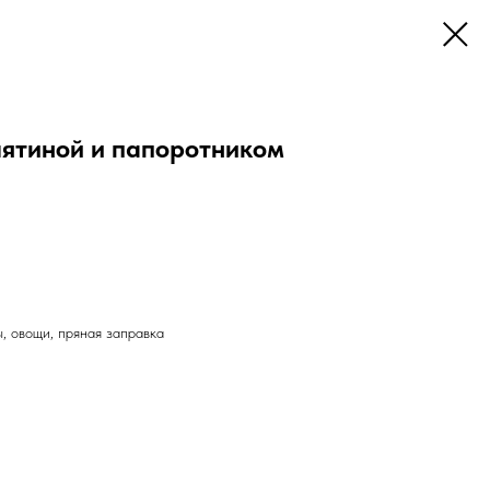
лятиной и папоротником
, овощи, пряная заправка