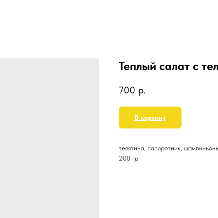
Теплый салат с те
700
р.
В корзину
телятина, папоротник, шампиньоны
200 гр.