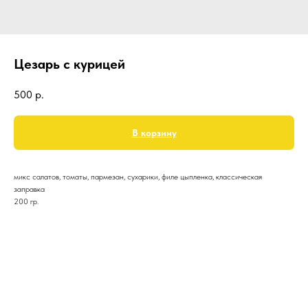
Цезарь с курицей
500
р.
В корзину
микс салатов, томаты, пармезан, сухарики, филе цыпленка, классическая
заправка
200 гр.