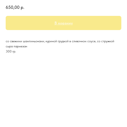
650,00
р.
В корзину
со свежими шампиньонами, куриной грудкой в сливочном соусе, со стружкой
сыра пармезан
300 гр.