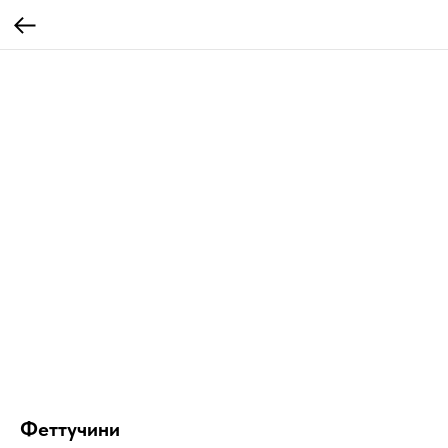
Феттучини